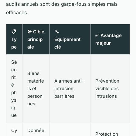
audits annuels sont des garde-fous simples mais
efficaces.
📋
🎯 Cible
🔧
✅ Avantage
Ty
princip
Équipement
majeur
pe
ale
clé
Sé
cu
Biens
rit
matérie
Alarmes anti-
Prévention
é
ls et
intrusion,
visible des
ph
person
barrières
intrusions
ys
nes
iq
ue
Cy
Donnée
Protection