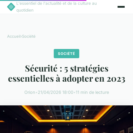
L'essentiel de l'actualité et de la culture au
quotidien
Accueil
›
Société
SOCIÉTÉ
Sécurité : 5 stratégies
essentielles à adopter en 2023
Orion
•
21/04/2026 18:00
•
11 min de lecture