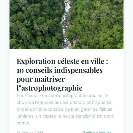
Exploration céleste en ville :
10 conseils indispensables
pour maîtriser
l"astrophotographie
Pour réussir en astrophotographie urbaine, le
choix de l'équipement est primordial. L'appareil
photo doit être capable de bien gérer les faibles
lumières, un capteur à haute sensibilité est donc
conse...
17 février 2025
9 min de lecture →