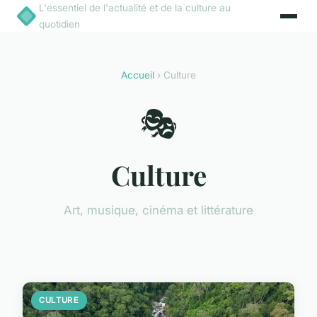
L'essentiel de l'actualité et de la culture au
quotidien
Accueil
› Culture
🎭
Culture
Art, musique, cinéma et littérature
CULTURE