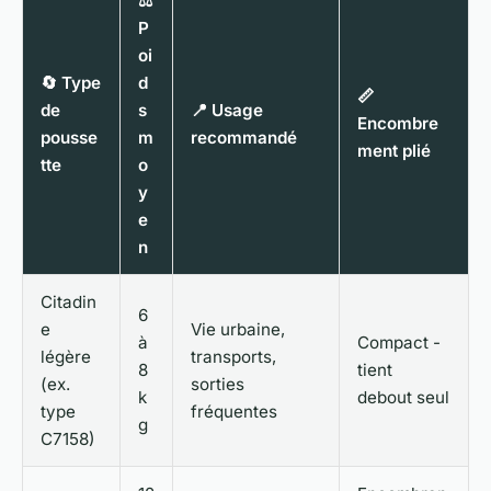
⚖️
P
oi
🔄 Type
d
📏
de
s
📍 Usage
Encombre
pousse
m
recommandé
ment plié
tte
o
y
e
n
Citadin
6
e
Vie urbaine,
à
Compact -
légère
transports,
8
tient
(ex.
sorties
k
debout seul
type
fréquentes
g
C7158)