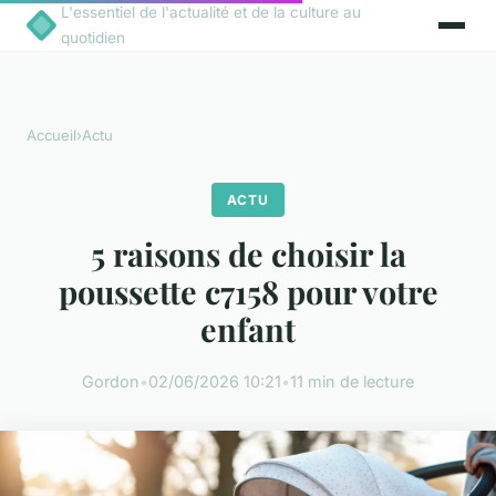
L'essentiel de l'actualité et de la culture au
quotidien
Accueil
›
Actu
ACTU
5 raisons de choisir la
poussette c7158 pour votre
enfant
Gordon
•
02/06/2026 10:21
•
11 min de lecture