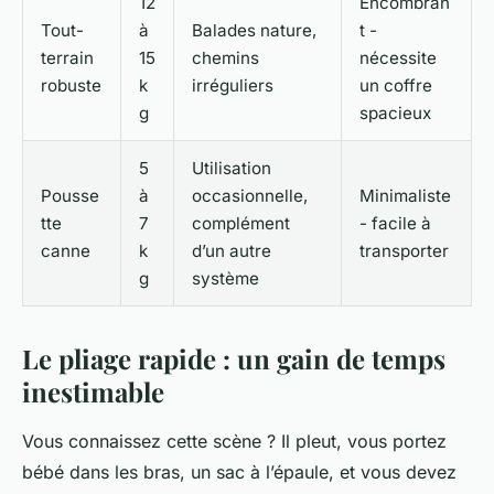
12
Encombran
Tout-
à
Balades nature,
t -
terrain
15
chemins
nécessite
robuste
k
irréguliers
un coffre
g
spacieux
5
Utilisation
Pousse
à
occasionnelle,
Minimaliste
tte
7
complément
- facile à
canne
k
d’un autre
transporter
g
système
Le pliage rapide : un gain de temps
inestimable
Vous connaissez cette scène ? Il pleut, vous portez
bébé dans les bras, un sac à l’épaule, et vous devez