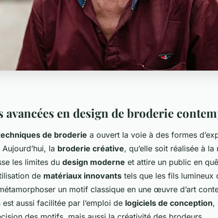
 avancées en design de broderie conte
techniques de broderie
a ouvert la voie à des formes d’ex
 Aujourd’hui, la
broderie créative
, qu’elle soit réalisée à la
se les limites du
design moderne
et attire un public en quêt
tilisation de
matériaux innovants
tels que les fils lumineux 
 métamorphoser un motif classique en une œuvre d’art cont
 est aussi facilitée par l’emploi de
logiciels de conception
,
cision des motifs, mais aussi la créativité des brodeurs.