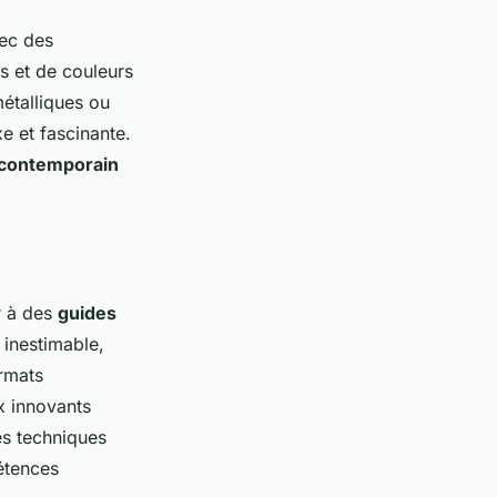
vec des
s et de couleurs
métalliques ou
e et fascinante.
contemporain
er à des
guides
inestimable,
rmats
x innovants
es techniques
étences