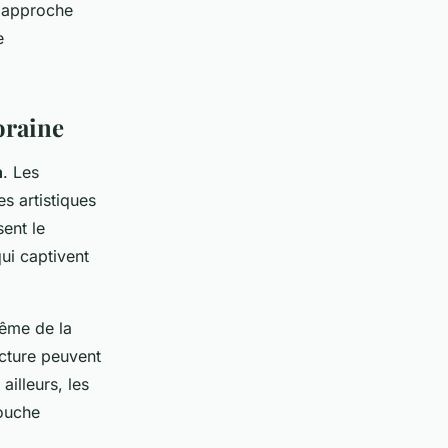
e approche
e
oraine
n
. Les
es artistiques
ent le
ui captivent
même de la
ecture peuvent
ailleurs, les
touche