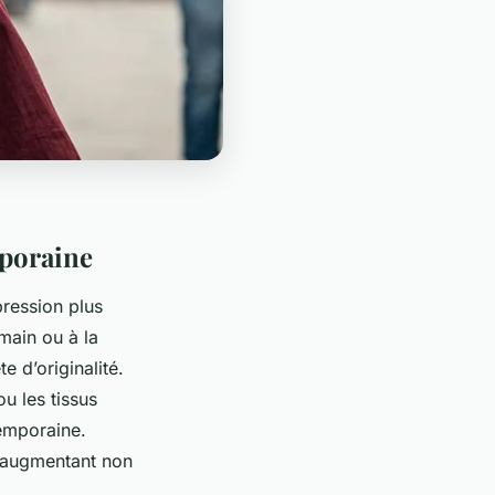
mporaine
pression plus
 main ou à la
e d’originalité.
ou les tissus
emporaine.
 augmentant non