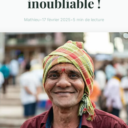
inoubliable !
Mathieu
•
17 février 2025
•
5 min de lecture