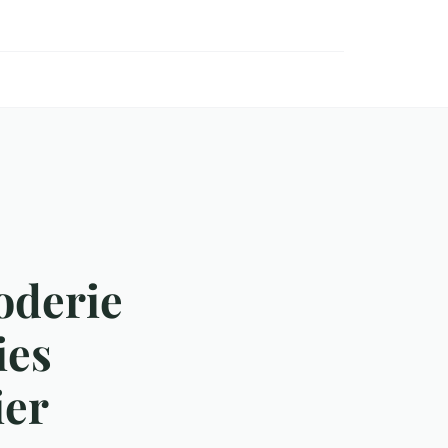
roderie
ies
ier