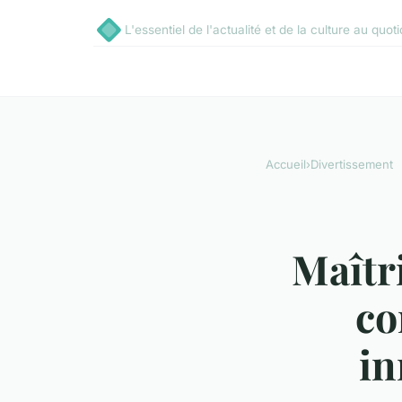
L'essentiel de l'actualité et de la culture au quot
Accueil
›
Divertissement
Maîtri
co
in