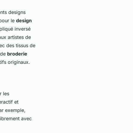
ents designs
pour le
design
pliqué inversé
aux artistes de
ec des tissus de
s de
broderie
ifs originaux.
r les
ractif et
Par exemple,
librement avec