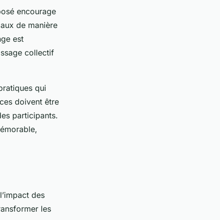
sposé encourage
riaux de manière
nge est
ssage collectif
 pratiques qui
ces doivent être
es participants.
mémorable,
l’impact des
ransformer les