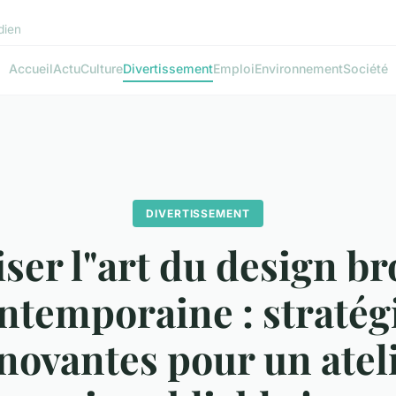
idien
Accueil
Actu
Culture
Divertissement
Emploi
Environnement
Société
DIVERTISSEMENT
ser l"art du design b
ntemporaine : stratég
novantes pour un atel