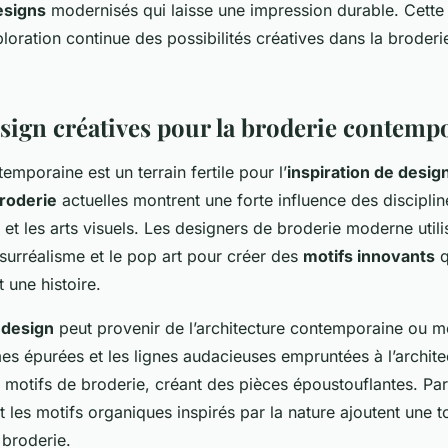
esigns
modernisés qui laisse une impression durable. Cett
loration continue des possibilités créatives dans la broderi
esign créatives pour la broderie contemp
emporaine est un terrain fertile pour l’
inspiration de desig
roderie
actuelles montrent une forte influence des disciplin
 les arts visuels. Les designers de broderie moderne utilis
surréalisme et le pop art pour créer des
motifs innovants
q
t une histoire.
 design
peut provenir de l’architecture contemporaine ou 
es épurées et les lignes audacieuses empruntées à l’archit
n motifs de broderie, créant des pièces époustouflantes. Par 
t les motifs organiques inspirés par la nature ajoutent une 
 broderie.